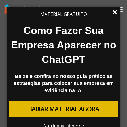
Tog
MATERIAL GRATUITO
nav
Como Fazer Sua
Empresa Aparecer no
ChatGPT
Baixe e confira no nosso guia prático as
A Mestre
estratégias para colocar sua empresa em
evidência na IA.
Agência
Serviços
BAIXAR MATERIAL AGORA
Cases de Sucesso
Clientes
Materiais Ricos
Não tenho interesse