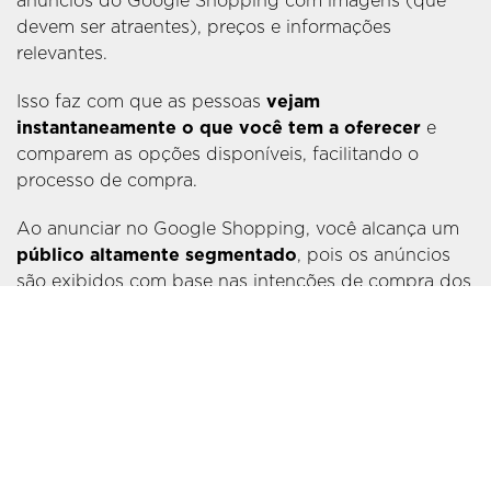
anúncios do Google Shopping com imagens (que
devem ser atraentes), preços e informações
relevantes.
Isso faz com que as pessoas
vejam
instantaneamente o que você tem a oferecer
e
comparem as opções disponíveis, facilitando o
processo de compra.
Ao anunciar no Google Shopping, você alcança um
público altamente segmentado
, pois os anúncios
são exibidos com base nas intenções de compra dos
usuários, o que significa que você está direcionando
seus produtos para pessoas que já estão
interessadas em fazer uma compra. Isso resulta em
tráfego qualificado para o seu e-commerce
e
aumenta as chances de conversões.
A Agência Mestre está pronta para ajudá-lo com
uma estratégia sólida de publicidade no Google