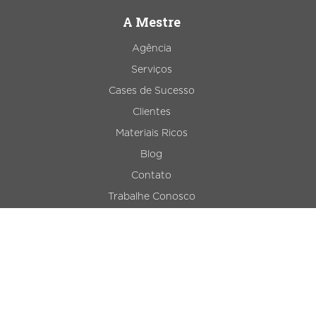
A Mestre
Agência
Serviços
Cases de Sucesso
Clientes
Materiais Ricos
Blog
Contato
Trabalhe Conosco
Mapa do Site
Serviços
Agência de Inbound Marketing
Consultoria de SEO