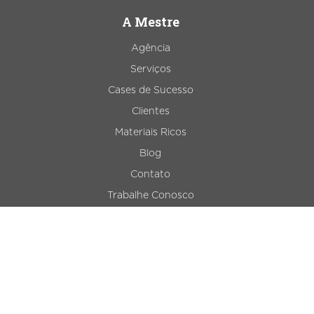
A Mestre
Agência
Serviços
Cases de Sucesso
Clientes
Materiais Ricos
Blog
Contato
Trabalhe Conosco
Mapa do Site
Serviços
Agência de Inbound Marketing
Consultoria de SEO