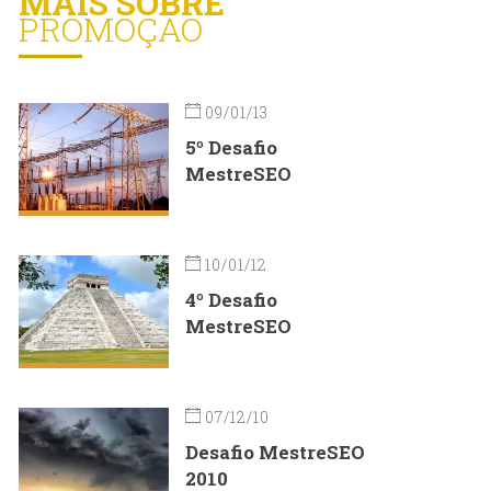
MAIS SOBRE
PROMOÇÃO
09/01/13
5º Desafio
MestreSEO
10/01/12
4º Desafio
MestreSEO
07/12/10
Desafio MestreSEO
2010