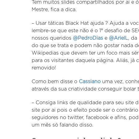
Tem muitos slides compartilhados por ai e 
Mestre, fica a dica.
– Usar táticas Black Hat ajuda ? Ajuda a vo
lembre-se que este não é o 1° desafio de S
nossos queridos
@PedroDias
e
@ArielL
, d
do que se trata e podem não gostar nada d
Wikipedias que devem ter um foco mais séri
para os visitantes daquela página. Aliás, já
removido!
Como bem disse o
Cassiano
uma vez, conhec
através da sua criatividade conseguir bolar 
– Consiga links de qualidade para seu site 
site por ai pois o efeito pode ser o contrá
seguidores no twitter, facebook e afins, p
um mês só falando disso.