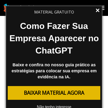
MARKETING DIGITAL
Tog
Tog
MATERIAL GRATUITO
nav
nav
WordPress 2.8.4 em Português
Como Fazer Sua
Se você é usuário do Wordpress e possui a
Empresa Aparecer no
versão 2.8.3 em português, atualize-o para
realizar uma correção de segurança.
ChatGPT
Aproveite e baixe o arquivo de atualização
neste artigo.
Baixe e confira no nosso guia prático as
Fábio Ricotta
estratégias para colocar sua empresa em
evidência na IA.
12/08/2009
BAIXAR MATERIAL AGORA
Não tenho interesse