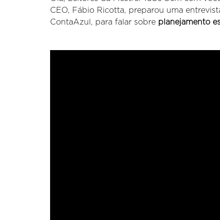
CEO, Fábio Ricotta, preparou uma entrevis
ContaAzul, para falar sobre
planejamento es