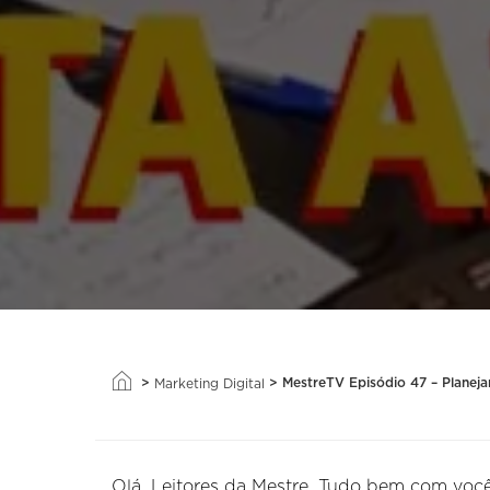
>
>
MestreTV Episódio 47 – Planej
Marketing Digital
Olá, Leitores da Mestre. Tudo bem com você