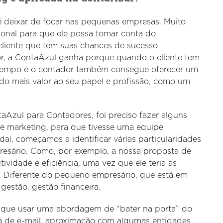
é deixar de focar nas pequenas empresas. Muito
sional para que ele possa tomar conta do
liente que tem suas chances de sucesso
, a ContaAzul ganha porque quando o cliente tem
s tempo e o contador também consegue oferecer um
ndo mais valor ao seu papel e profissão, como um
zul para Contadores, foi preciso fazer alguns
de marketing, para que tivesse uma equipe
aí, começamos a identificar várias particularidades
esário. Como, por exemplo, a nossa proposta de
ividade e eficiência, uma vez que ele teria as
. Diferente do pequeno empresário, que está em
gestão, gestão financeira.
 que usar uma abordagem de “bater na porta” do
a de e-mail, aproximação com algumas entidades