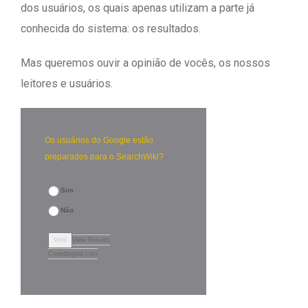
dos usuários, os quais apenas utilizam a parte já
conhecida do sistema: os resultados.
Mas queremos ouvir a opinião de vocês, os nossos
leitores e usuários.
Os usuários do Google estão
preparados para o SearchWiki?
Sim
Não
Vote
View Results
Crowdsignal.com