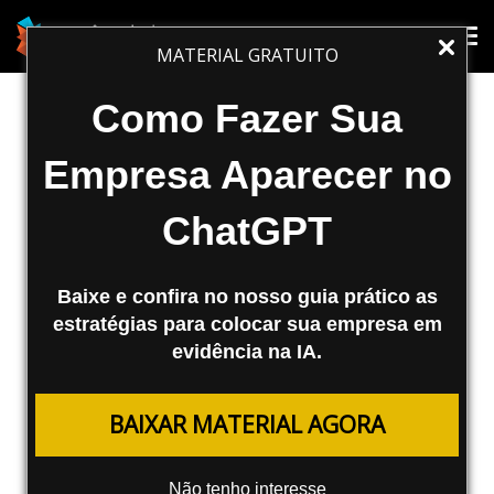
MARKETING DIGITAL
Tog
Tog
MATERIAL GRATUITO
nav
nav
Os usuários do Google estão
Como Fazer Sua
preparados para o SearchWiki?
Empresa Aparecer no
O Google SearchWiki foi lançado a pouco
ChatGPT
tempo e já surge o primeiro problema: os
usuários estão realmente usando o sistema?
Eles estão preparados para isto? Confira
Baixe e confira no nosso guia prático as
esta enquete.
estratégias para colocar sua empresa em
evidência na IA.
Fábio Ricotta
08/12/2008
BAIXAR MATERIAL AGORA
Olá leitores da Agência Mestre!
Não tenho interesse