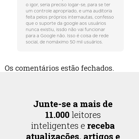
o igor, seria preciso logar-se, para se ter
um controle apropriado, e uma auditoria
feita pelos próprios internautas, confesso
que o suporte da google aos usuários
nunca existiu, issdo não vai funcionar
para a Google não. Isso é coisa de rede
social, de nomáximo 50 mil usuários.
Os comentários estão fechados.
Junte-se a mais de
11.000
leitores
inteligentes e
receba
atualizações, artigos e