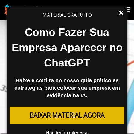
Tog
Tog
MATERIAL GRATUITO
nav
nav
Como Fazer Sua
Empresa Aparecer no
ChatGPT
Baixe e confira no nosso guia prático as
estratégias para colocar sua empresa em
evidência na IA.
MARKETING DIGITAL
BAIXAR MATERIAL AGORA
Estudo Revela Aumento em
Número de Compradores e
Não tenho interesse