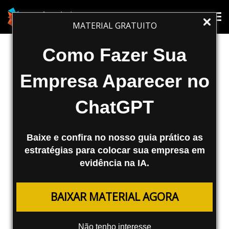
MARKETING DIGITAL
Tog
Tog
MATERIAL GRATUITO
nav
nav
Escute Músicas Diretamente na
Como Fazer Sua
Página de Resultados do Yahoo
Empresa Aparecer no
O Yahoo disponibilizou esta semana um
ChatGPT
player em sua página de busca que dá a
possibilidade de tocar gratuitamente
música de artistas que disponibilizaram
Baixe e confira no nosso guia prático as
suas músicas.
estratégias para colocar sua empresa em
evidência na IA.
Fábio Ricotta
18/09/2008
BAIXAR MATERIAL AGORA
Olá leitores da Agência Mestre!
Não tenho interesse