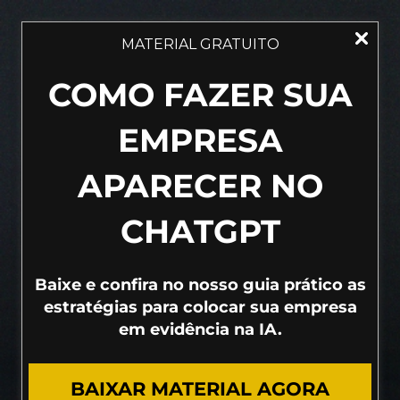
MATERIAL GRATUITO
COMO FAZER SUA
EMPRESA
DESCUBRA O QUE SEU NEGÓCIO
APARECER NO
PRECISA PARA VENDER MAIS!
CHATGPT
AGENDE UMA SESSÃO ESTRATÉGICA COM
NOSSOS ESPECIALISTAS
Vamos avaliar suas estratégias e entregar um
Baixe e confira no nosso guia prático as
diagnóstico de marketing
detalhado, com
os
estratégias para colocar sua empresa
problemas que impedem o seu crescimento e
em evidência na IA.
as melhores práticas para elevar suas vendas.
BAIXAR MATERIAL AGORA