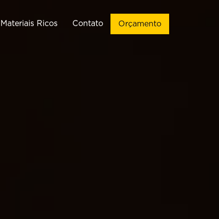
Materiais Ricos
Contato
Orçamento
ação de Sites
Vendas
Criação de
Implementação de CRM de
WordPress
Vendas
ção de Landing
Automações de WhatsApp
Pages
Chatbots para WhatsApp
Criação de
Infográficos