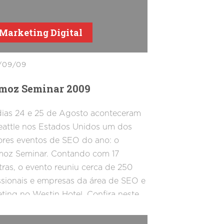
tados de busca oferecendo mais de
sultado identado. Confira a seleção
Marketing Digital
rtigos da semana.
/09/09
moz Seminar 2009
ias 24 e 25 de Agosto aconteceram
attle nos Estados Unidos um dos
res eventos de SEO do ano: o
oz Seminar. Contando com 17
tras, o evento reuniu cerca de 250
ssionais e empresas da área de SEO e
ting no Westin Hotel. Confira neste
o mais detalhes como foi este evento.