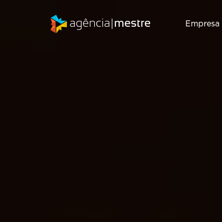
Empresa
Marketing
SEO
Digital
Consultoria de
Inbound
SEO
Marketing
Auditoria de
Gestão de RD
SEO
T
Station
Migração de
Marketing de
SEO
Conteúdo
Email Marketing
Criação de