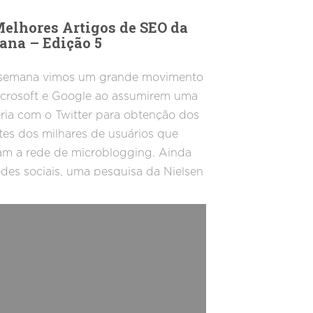
Melhores Artigos de SEO da
ana – Edição 5
 semana vimos um grande movimento
crosoft e Google ao assumirem uma
ria com o Twitter para obtenção dos
es dos milhares de usuários que
zam a rede de microblogging. Ainda
des sociais, uma pesquisa da Nielsen
e, que mostrou que cerca de 18% dos
ios da população online utilizam as
s sociais como ferramenta principal
avegação e descoberta de
mações. Já na área de Search, o
le conseguiu uma patente no tema
ust Rank e ainda inovou os seus