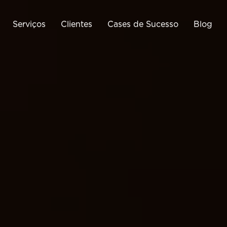
Serviços
Clientes
Cases de Sucesso
Blog
Tráfego Pago
Business Intelligence
Cri
Google Ads
Google Analytics
Meta Ads
Google Tag Manager
Cria
ráfego Pago para E-
Monitoramento de E-
Commerce
Commerce
Otimização de Conversão
(CRO)