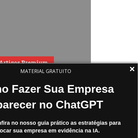
Artigos Premium
MATERIAL GRATUITO
/08/09
o Fazer Sua Empresa
ização de Vídeos – O que é
parecer no ChatGPT
ortante?
 crescente uso de vídeos nas
fira no nosso guia prático as estratégias para
anhas de marketing online e com as
ocar sua empresa em evidência na IA.
s universais trazendo vídeos nos