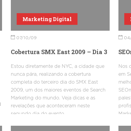
resul
um re
Marketing Digital
dos a
07/10/09
04
Cobertura SMX East 2009 – Dia 3
SEO
Estou diretamente de NYC, a cidade que
Nos d
nunca pára, realizando a cobertura
em Se
completa do terceiro dia do SMX East
melho
2009, um dos maiores eventos de Search
SEOm
Marketing do mundo. Veja dicas e as
pales
d
revelações que aconteceram neste
profi
segundo dia do evento.
Marke
artig