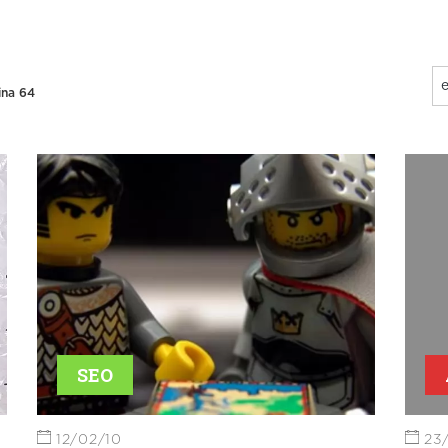
ina 64
SEO
12/02/10
23/