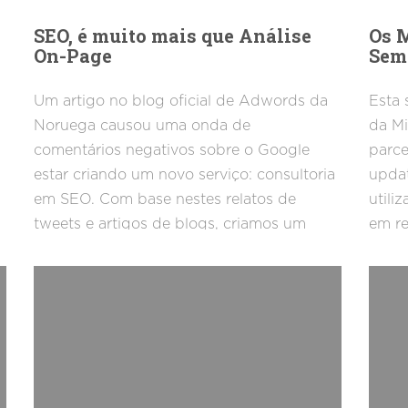
SEO, é muito mais que Análise
Os 
On-Page
Sem
Um artigo no blog oficial de Adwords da
Esta
Noruega causou uma onda de
da Mi
comentários negativos sobre o Google
parce
estar criando um novo serviço: consultoria
updat
em SEO. Com base nestes relatos de
utili
tweets e artigos de blogs, criamos um
em re
artigo que discute o assunto e ainda
Onlin
mostra diversas ferramentas para análise.
usuár
mídia
de n
infor
Goog
de Tr