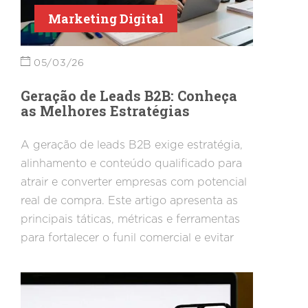
Marketing Digital
05/03/26
Geração de Leads B2B: Conheça
as Melhores Estratégias
A geração de leads B2B exige estratégia,
alinhamento e conteúdo qualificado para
atrair e converter empresas com potencial
real de compra. Este artigo apresenta as
principais táticas, métricas e ferramentas
para fortalecer o funil comercial e evitar
erros comuns. Um guia definitivo para
quem busca resultados consistentes no
mercado B2B.