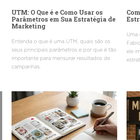
UTM: O Que é e Como Usar os
Com
Parâmetros em Sua Estratégia de
Estr
Marketing
Uma c
Entenda o que é uma UTM, quais são os
Fabio
seus principais parâmetros e por que é tão
ele i
importante para mensurar resultados de
estra
campanhas.