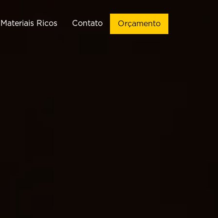
Materiais Ricos
Contato
Orçamento
ação de Sites
Vendas
Criação de
Implementação de CRM de
WordPress
Vendas
ção de Landing
Automações de WhatsApp
Pages
Chatbots para WhatsApp
Criação de
Infográficos