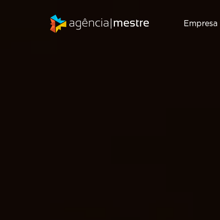
Empresa
Marketing
SEO
Digital
Consultoria de
Inbound
SEO
Marketing
Auditoria de
Gestão de RD
SEO
T
Station
Migração de
Marketing de
SEO
Conteúdo
Email Marketing
Criação de