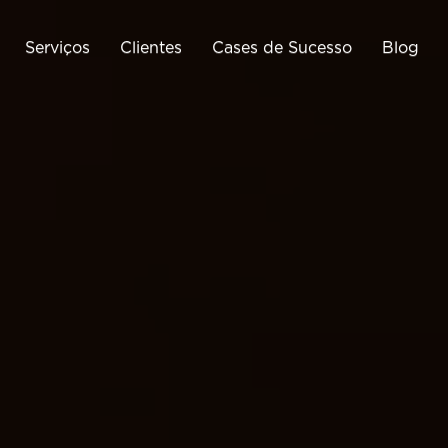
Serviços
Clientes
Cases de Sucesso
Blog
Tráfego Pago
Business Intelligence
Cri
Google Ads
Google Analytics
Meta Ads
Google Tag Manager
Cria
ráfego Pago para E-
Monitoramento de E-
Commerce
Commerce
Otimização de Conversão
(CRO)