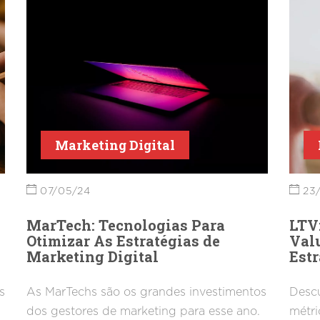
Marketing Digital
07/05/24
23
MarTech: Tecnologias Para
LTV:
Otimizar As Estratégias de
Valu
Marketing Digital
Estr
s
As MarTechs são os grandes investimentos
Descu
dos gestores de marketing para esse ano.
métri