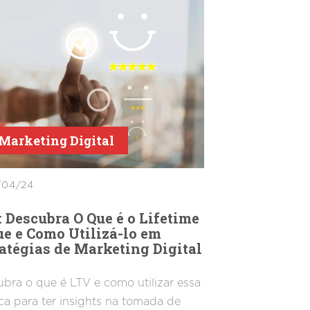
Marketing Digital
/04/24
 Descubra O Que é o Lifetime
e e Como Utilizá-lo em
atégias de Marketing Digital
bra o que é LTV e como utilizar essa
ca para ter insights na tomada de