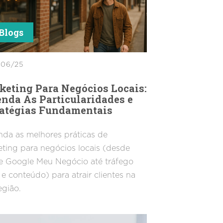
Blogs
06/25
keting Para Negócios Locais:
nda As Particularidades e
ratégias Fundamentais
da as melhores práticas de
ting para negócios locais (desde
e Google Meu Negócio até tráfego
e conteúdo) para atrair clientes na
egião.