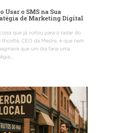
o Usar o SMS na Sua
atégia de Marketing Digital
oisa que já voltou para o radar do
 Ricotta, CEO da Mestre, e que nem
maginava que um dia faria uma
tégia…