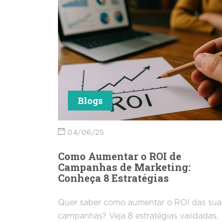
técnicas de SEO.
Blogs
04/06/25
Como Aumentar o ROI de
Campanhas de Marketing:
Conheça 8 Estratégias
Quer saber como aumentar o ROI das sua
campanhas? Veja 8 estratégias validadas,