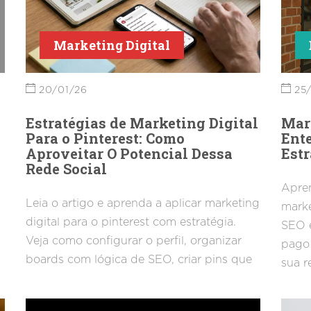
Marketing Digital
20/01/26
25/
Estratégias de Marketing Digital
Mar
Para o Pinterest: Como
Ente
Aproveitar O Potencial Dessa
Est
Rede Social
Apren
Leia o artigo e aprenda a aplicar marketing
marke
digital para o pinterest com estratégia.
SEO 
Veja como configurar o perfil, organizar
pago 
boards com lógica de SEO, criar pins que
sua r
geram cliques e consistência e montar um
funil para levar tráfego até conversões.